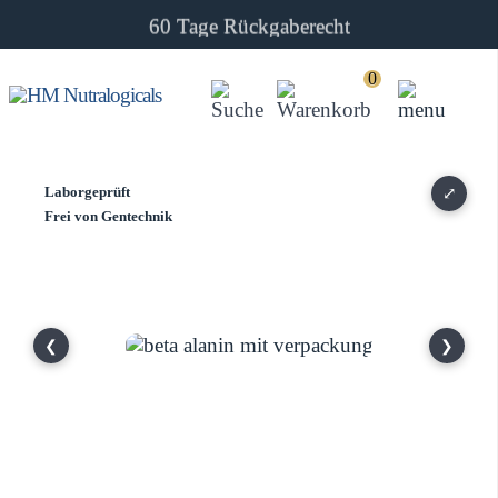
60 Tage Rückgaberecht
0
Laborgeprüft
⤢
Frei von Gentechnik
❮
❯