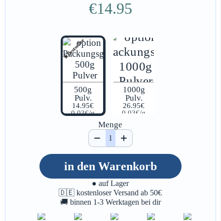
€14.95
★Bestseller
500g
1000g
Pulv.
Pulv.
14.95€
26.95€
0.03€/g
0.03€/g
Menge
in den Warenkorb
● auf Lager
🇩🇪 kostenloser Versand ab 50€
🚚 binnen 1-3 Werktagen bei dir