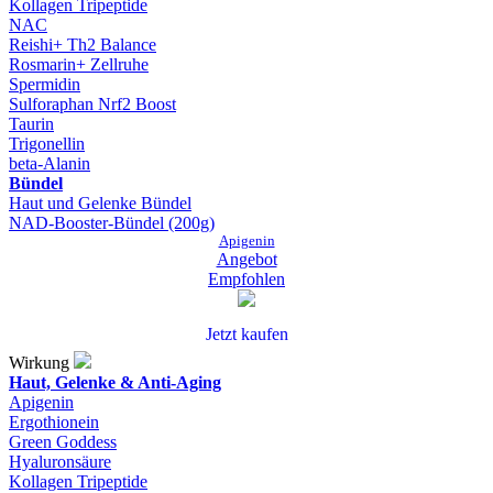
Kollagen Tripeptide
NAC
Reishi+ Th2 Balance
Rosmarin+ Zellruhe
Spermidin
Sulforaphan Nrf2 Boost
Taurin
Trigonellin
beta-Alanin
Bündel
Haut und Gelenke Bündel
NAD-Booster-Bündel (200g)
Apigenin
Angebot
Empfohlen
Jetzt kaufen
Wirkung
Haut, Gelenke & Anti-Aging
Apigenin
Ergothionein
Green Goddess
Hyaluronsäure
Kollagen Tripeptide