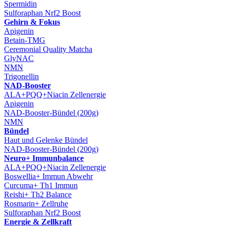
Spermidin
Sulforaphan Nrf2 Boost
Gehirn & Fokus
Apigenin
Betain-TMG
Ceremonial Quality Matcha
GlyNAC
NMN
Trigonellin
NAD-Booster
ALA+PQQ+Niacin Zellenergie
Apigenin
NAD-Booster-Bündel (200g)
NMN
Bündel
Haut und Gelenke Bündel
NAD-Booster-Bündel (200g)
Neuro+ Immunbalance
ALA+PQQ+Niacin Zellenergie
Boswellia+ Immun Abwehr
Curcuma+ Th1 Immun
Reishi+ Th2 Balance
Rosmarin+ Zellruhe
Sulforaphan Nrf2 Boost
Energie & Zellkraft