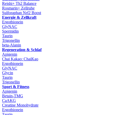
Reishi+ Th2 Balance
Rosmarin+ Zellruhe
Sulforaphan Nrf2 Boost
Energie & Zellkraft
Ergothionein
GlyNAC
Spermidin
Taurin
Trigonellin
beta-Alanin
Regeneration & Schlaf
Apigenin
Chai Kakao: ChaiKao
Ergothionein
GlyNAC
Glycin
Taurin
Trigonellin
Sport & Fitness
Apigenin
Betain-TMG
CaAKG
Creatine Monohydrate
Ergothionein
Taurin