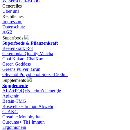
Wissenschaft-BLOG
Generelles
Über uns
Rechtliches
Impressum
Datenschutz
AGB
Superfoods
Superfoods & Pflanzenkraft
Beerenkraft: Rot
Ceremonial Quality Matcha
Chai Kakao: ChaiKao
Green Goddess
Greens Pulver: Grün
Olivenöl Polyphenol Spezial 500ml
Supplements
Supplemente
ALA+PQQ+Niacin Zellenergie
Apigenin
Betain-TMG
Boswellia+ Immun Abwehr
CaAKG
Creatine Monohydrate
Curcuma+ Th1 Immun
Ergothionein