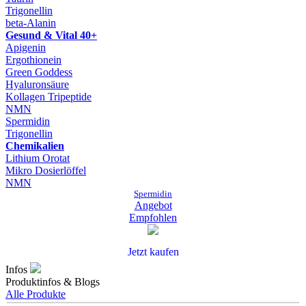
Trigonellin
beta-Alanin
Gesund & Vital 40+
Apigenin
Ergothionein
Green Goddess
Hyaluronsäure
Kollagen Tripeptide
NMN
Spermidin
Trigonellin
Chemikalien
Lithium Orotat
Mikro Dosierlöffel
NMN
Spermidin
Angebot
Empfohlen
Jetzt kaufen
Infos
Produktinfos & Blogs
Alle Produkte