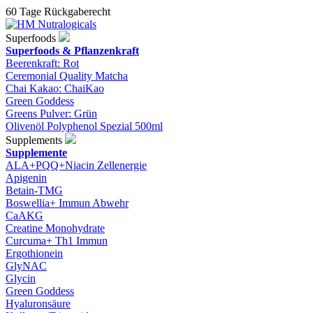
60 Tage Rückgaberecht
Superfoods
Superfoods & Pflanzenkraft
Beerenkraft: Rot
Ceremonial Quality Matcha
Chai Kakao: ChaiKao
Green Goddess
Greens Pulver: Grün
Olivenöl Polyphenol Spezial 500ml
Supplements
Supplemente
ALA+PQQ+Niacin Zellenergie
Apigenin
Betain-TMG
Boswellia+ Immun Abwehr
CaAKG
Creatine Monohydrate
Curcuma+ Th1 Immun
Ergothionein
GlyNAC
Glycin
Green Goddess
Hyaluronsäure