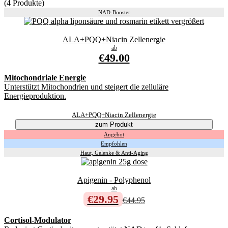
(4 Produkte)
NAD-Booster
ALA+PQQ+Niacin Zellenergie
ab
€49.00
Mitochondriale Energie
Unterstützt Mitochondrien und steigert die zelluläre
Energieproduktion.
ALA+PQQ+Niacin Zellenergie
zum Produkt
Angebot
Empfohlen
Haut, Gelenke & Anti-Aging
Apigenin - Polyphenol
ab
€29.95
€44.95
Cortisol-Modulator