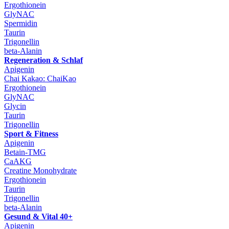
Ergothionein
GlyNAC
Spermidin
Taurin
Trigonellin
beta-Alanin
Regeneration & Schlaf
Apigenin
Chai Kakao: ChaiKao
Ergothionein
GlyNAC
Glycin
Taurin
Trigonellin
Sport & Fitness
Apigenin
Betain-TMG
CaAKG
Creatine Monohydrate
Ergothionein
Taurin
Trigonellin
beta-Alanin
Gesund & Vital 40+
Apigenin