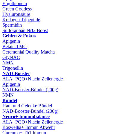
Ergothionein
Green Goddess
Hyaluronsäure
Kollagen Tripeptide
Spermidin
Sulforaphan Nrf2 Boost
Gehirn & Fokus
Apigenin
Betain-TMG
Ceremonial Quality Matcha
GlyNAC
NMN
Trigonellin
NAD-Booster
ALA+PQQ+Niacin Zellenergie
Apigenin
NAD-Booster-Bündel (200g)
NMN
Bündel
Haut und Gelenke Bündel
NAD-Booster-Bündel (200g)
Neuro+ Immunbalance
ALA+PQQ+Niacin Zellenergie
Boswellia+ Immun Abwehr
Curcuma+ Th1 Immun