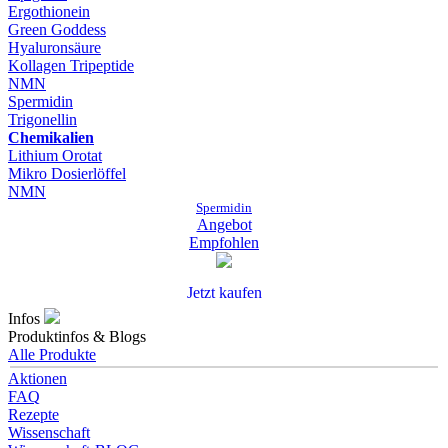
Ergothionein
Green Goddess
Hyaluronsäure
Kollagen Tripeptide
NMN
Spermidin
Trigonellin
Chemikalien
Lithium Orotat
Mikro Dosierlöffel
NMN
Spermidin
Angebot
Empfohlen
Jetzt kaufen
Infos
Produktinfos & Blogs
Alle Produkte
Aktionen
FAQ
Rezepte
Wissenschaft