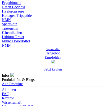
Ergothionein
Green Goddess
Hyaluronsäure
Kollagen Tripeptide
NMN
Spermidin
Trigonellin
Chemikalien
Lithium Orotat
Mikro Dosierlöffel
NMN
Spermidin
Angebot
Empfohlen
Jetzt kaufen
Infos
Produktinfos & Blogs
Alle Produkte
Aktionen
FAQ
Rezepte
Wissenschaft