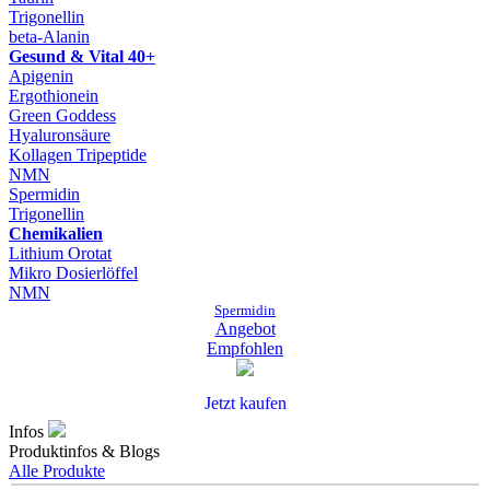
Trigonellin
beta-Alanin
Gesund & Vital 40+
Apigenin
Ergothionein
Green Goddess
Hyaluronsäure
Kollagen Tripeptide
NMN
Spermidin
Trigonellin
Chemikalien
Lithium Orotat
Mikro Dosierlöffel
NMN
Spermidin
Angebot
Empfohlen
Jetzt kaufen
Infos
Produktinfos & Blogs
Alle Produkte