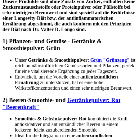
Unsere Produkte sind ohne Zusatz von Zucker, enthalten keine
Zuckeraustauschstoffe oder Proteinpulver oder Füllstoffe bei
sehr niedrigem Brennwert und sind speziell auf die Bedürfnisse
einer Longevity-Diät bzw. der antiinflammatorischen
Ernährung abgestimmt, die auch konform mit den Prinzipien
der Diät nach Dr. Valter D. Longo sind.
1) Pflanzen- und Gemüse - Getränke &
Smoothiepulver: Grün
Unser
Getränke & Smoothiepulver:
Grün "Grünzeug"
ist
reich an nährstoffdichten Gemüsesorten und Pflanzen, perfekt
für eine vitalisierende Ergänzung zu jeder Tageszeit.
Entwickelt, um die Vorteile einer
antientzündlichen
Ernährung
zu unterstützen, hat es eine hohe
Wirkstoffkonzentration und einen sehr niedrigen Brennwert.
2) Beeren-Smoothie- und
Getränkepulver: Rot
"Beerenkraft"
Smoothie- & Getränkepulver: Rot
kombiniert die Kraft
antioxidativer und antientzündlicher Beeren in einem
leckeren, leicht zuzubereitenden Smoothie.
Ideal für die Integration in eine
antienzündlichen