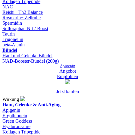
Kollagen Tripeptide
NAC
Reishi+ Th2 Balance
Rosmarin+ Zellruhe
Spermidin
Sulforaphan Nrf2 Boost
Taurin
Trigonellin
beta-Alanin
Bündel
Haut und Gelenke Bündel
NAD-Booster-Bündel (200g)
Apigenin
Angebot
Empfohlen
Jetzt kaufen
Wirkung
Haut, Gelenke & Anti-Aging
Apigenin
Ergothionein
Green Goddess
Hyaluronsäure
Kollagen Tripeptide