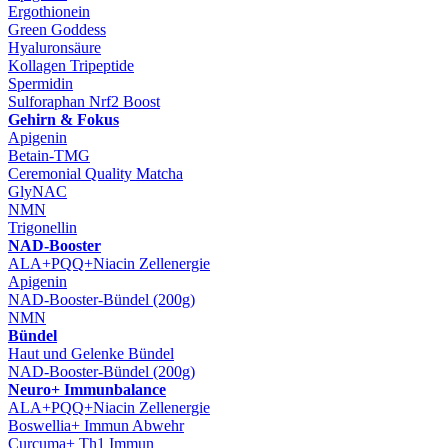
Ergothionein
Green Goddess
Hyaluronsäure
Kollagen Tripeptide
Spermidin
Sulforaphan Nrf2 Boost
Gehirn & Fokus
Apigenin
Betain-TMG
Ceremonial Quality Matcha
GlyNAC
NMN
Trigonellin
NAD-Booster
ALA+PQQ+Niacin Zellenergie
Apigenin
NAD-Booster-Bündel (200g)
NMN
Bündel
Haut und Gelenke Bündel
NAD-Booster-Bündel (200g)
Neuro+ Immunbalance
ALA+PQQ+Niacin Zellenergie
Boswellia+ Immun Abwehr
Curcuma+ Th1 Immun