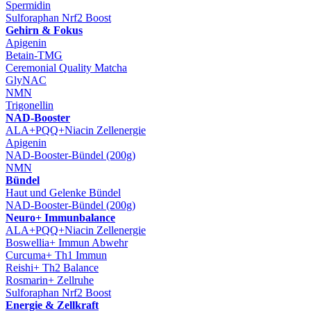
Spermidin
Sulforaphan Nrf2 Boost
Gehirn & Fokus
Apigenin
Betain-TMG
Ceremonial Quality Matcha
GlyNAC
NMN
Trigonellin
NAD-Booster
ALA+PQQ+Niacin Zellenergie
Apigenin
NAD-Booster-Bündel (200g)
NMN
Bündel
Haut und Gelenke Bündel
NAD-Booster-Bündel (200g)
Neuro+ Immunbalance
ALA+PQQ+Niacin Zellenergie
Boswellia+ Immun Abwehr
Curcuma+ Th1 Immun
Reishi+ Th2 Balance
Rosmarin+ Zellruhe
Sulforaphan Nrf2 Boost
Energie & Zellkraft