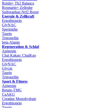
Reishi+ Th2 Balance
Rosmarin+ Zellruhe
Sulforaphan Nrf2 Boost
Energie & Zellkraft
Ergothionein
GlyNAC
Spermidin
Taurin
Trigonellin
beta-Alanin
Regeneration & Schlaf
Apigenin
Chai Kakao: ChaiKao
Ergothionein
GlyNAC
Glycin
Taurin
Trigonellin
Sport & Fitness
Apigenin
Betain-TMG
CaAKG
Creatine Monohydrate
Ergothionein
Taurin