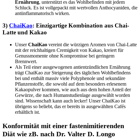
Ernährung
, unterstützt es das Wohlbefinden mit jedem
Schluck. Es ist vollgepackt mit wertvollen Anthocyaniden, die
antiinflammatorisch wirken.
3)
ChaiKao
: Einzigartige Kombination aus Chai-
Latte und Kakao
Unser
ChaiKao
vereint die würzigen Aromen von Chai-Latte
mit der reichhaltigen Cremigkeit von Kakao, kreiert für
Genussmomente ohne Kompromisse bei geringem
Brennwert.
Als Teil einer ausgewogenen antientzündlichen Ernährung
trägt ChaiKao zur Steigerung des täglichen Wohlbefindens
bei und enthält massiv viele Polyphenole und sekundäre
Pflanzenstoffe, die sowohl auf dem besonders erlesenem
Kakaopulver kommen, wie auch aus dem hohen Anteil der
Gewürze, die nach Humanstudienlage ausgewählt worden
sind. Wissenschaft kann auch lecker! Unser ChaiKao ist
übrigens so beliebt, das er bereits in ausgewählten Cafés
erhältlich ist.
Konformität mit einer fastenimitierenden
Diät wie zB. nach Dr. Valter D. Longo