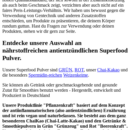
als auch beim Geschmack zeigt, verzichten aber auch nicht auf ein
faires Preis-Leistungs-Verhältnis. Wir haben uns bewusst gegen die
Verwendung von Gentechnik und anderen Zusatzstoffen
entschieden, um Produkte zu präsentieren, die deinem Körper
rundum guttun. Hast du Fragen zur Verwendung oder deinen
Produkten, stehen wir dir gern zur Seite.
Entdecke unsere Auswahl an
nährstoffreichen antientzündlichen Superfood
Pulver.
Unsere Superfood Pulver sind
GRÜN
,
ROT
, unser
Chai-Kakao
und
die besonders
Spermidin-reichen
Weizenkeime
.
Sie können als Getränk oder geschmacksgebende und gesunde
Zutat für Smoothies benutzt werden - Hergestellt, entwickelt und
Produziert in Deutschland
Unsere Produktlinie "Pflanzenkraft" basiert auf dem Konzept
der antiinflammatorischen (also antientzündlichen) Ernährung
und ist rein vegan und naturbelassen. Sie besteht aus dem ganz
besonderen ChaiKao (Chai-Latte-Kakao) und den Getränke &
Smoothiepulvern in Grün "Grünzeug" und Rot "Beerenkraft".