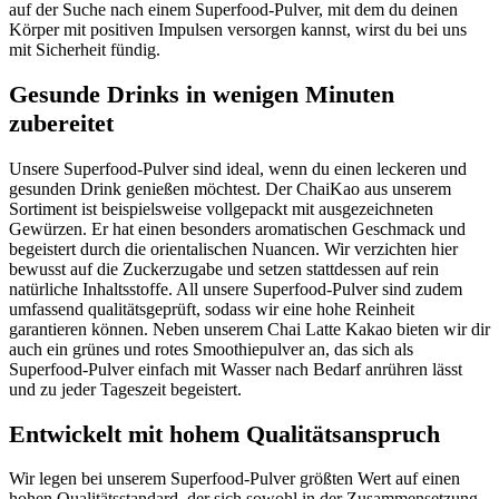
auf der Suche nach einem Superfood-Pulver, mit dem du deinen
Körper mit positiven Impulsen versorgen kannst, wirst du bei uns
mit Sicherheit fündig.
Gesunde Drinks in wenigen Minuten
zubereitet
Unsere Superfood-Pulver sind ideal, wenn du einen leckeren und
gesunden Drink genießen möchtest. Der ChaiKao aus unserem
Sortiment ist beispielsweise vollgepackt mit ausgezeichneten
Gewürzen. Er hat einen besonders aromatischen Geschmack und
begeistert durch die orientalischen Nuancen. Wir verzichten hier
bewusst auf die Zuckerzugabe und setzen stattdessen auf rein
natürliche Inhaltsstoffe. All unsere Superfood-Pulver sind zudem
umfassend qualitätsgeprüft, sodass wir eine hohe Reinheit
garantieren können. Neben unserem Chai Latte Kakao bieten wir dir
auch ein grünes und rotes Smoothiepulver an, das sich als
Superfood-Pulver einfach mit Wasser nach Bedarf anrühren lässt
und zu jeder Tageszeit begeistert.
Entwickelt mit hohem Qualitätsanspruch
Wir legen bei unserem Superfood-Pulver größten Wert auf einen
hohen Qualitätsstandard, der sich sowohl in der Zusammensetzung