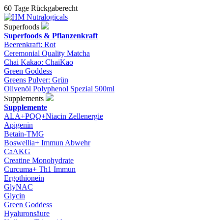
60 Tage Rückgaberecht
Superfoods
Superfoods & Pflanzenkraft
Beerenkraft: Rot
Ceremonial Quality Matcha
Chai Kakao: ChaiKao
Green Goddess
Greens Pulver: Grün
Olivenöl Polyphenol Spezial 500ml
Supplements
Supplemente
ALA+PQQ+Niacin Zellenergie
Apigenin
Betain-TMG
Boswellia+ Immun Abwehr
CaAKG
Creatine Monohydrate
Curcuma+ Th1 Immun
Ergothionein
GlyNAC
Glycin
Green Goddess
Hyaluronsäure