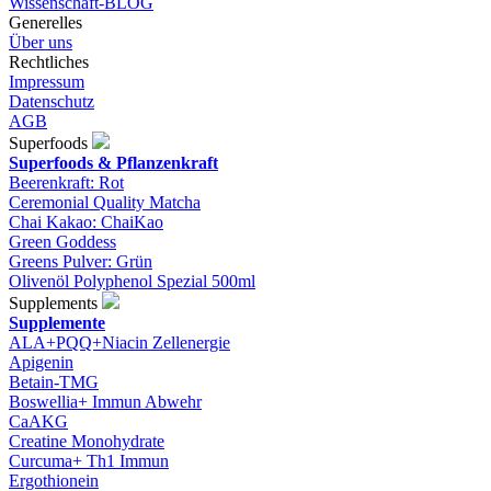
Wissenschaft-BLOG
Generelles
Über uns
Rechtliches
Impressum
Datenschutz
AGB
Superfoods
Superfoods & Pflanzenkraft
Beerenkraft: Rot
Ceremonial Quality Matcha
Chai Kakao: ChaiKao
Green Goddess
Greens Pulver: Grün
Olivenöl Polyphenol Spezial 500ml
Supplements
Supplemente
ALA+PQQ+Niacin Zellenergie
Apigenin
Betain-TMG
Boswellia+ Immun Abwehr
CaAKG
Creatine Monohydrate
Curcuma+ Th1 Immun
Ergothionein