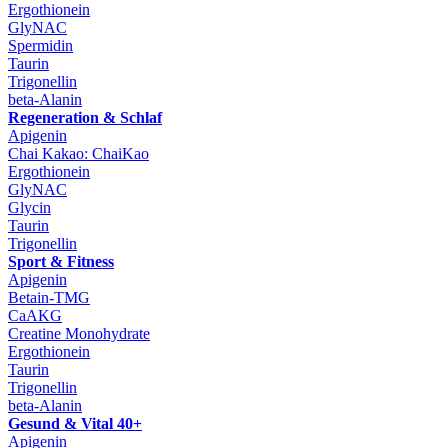
Ergothionein
GlyNAC
Spermidin
Taurin
Trigonellin
beta-Alanin
Regeneration & Schlaf
Apigenin
Chai Kakao: ChaiKao
Ergothionein
GlyNAC
Glycin
Taurin
Trigonellin
Sport & Fitness
Apigenin
Betain-TMG
CaAKG
Creatine Monohydrate
Ergothionein
Taurin
Trigonellin
beta-Alanin
Gesund & Vital 40+
Apigenin