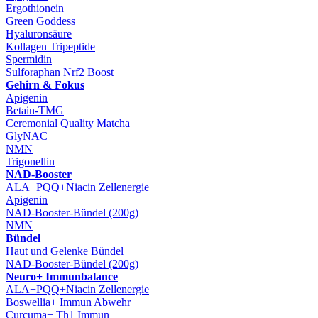
Ergothionein
Green Goddess
Hyaluronsäure
Kollagen Tripeptide
Spermidin
Sulforaphan Nrf2 Boost
Gehirn & Fokus
Apigenin
Betain-TMG
Ceremonial Quality Matcha
GlyNAC
NMN
Trigonellin
NAD-Booster
ALA+PQQ+Niacin Zellenergie
Apigenin
NAD-Booster-Bündel (200g)
NMN
Bündel
Haut und Gelenke Bündel
NAD-Booster-Bündel (200g)
Neuro+ Immunbalance
ALA+PQQ+Niacin Zellenergie
Boswellia+ Immun Abwehr
Curcuma+ Th1 Immun