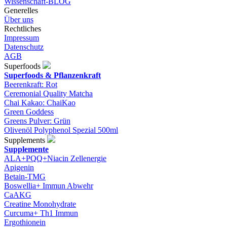
Wissenschaft-BLOG
Generelles
Über uns
Rechtliches
Impressum
Datenschutz
AGB
Superfoods
Superfoods & Pflanzenkraft
Beerenkraft: Rot
Ceremonial Quality Matcha
Chai Kakao: ChaiKao
Green Goddess
Greens Pulver: Grün
Olivenöl Polyphenol Spezial 500ml
Supplements
Supplemente
ALA+PQQ+Niacin Zellenergie
Apigenin
Betain-TMG
Boswellia+ Immun Abwehr
CaAKG
Creatine Monohydrate
Curcuma+ Th1 Immun
Ergothionein