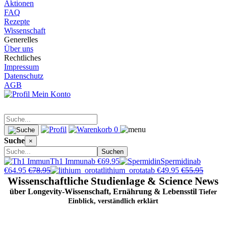
Aktionen
FAQ
Rezepte
Wissenschaft
Generelles
Über uns
Rechtliches
Impressum
Datenschutz
AGB
Mein Konto
0
Suche
×
Suchen
Th1 Immun
ab €69.95
Spermidin
ab
€64.95
€78.95
lithium_orotat
ab €49.95
€55.95
Wissenschaftliche Studienlage & Science News
über Longevity-Wissenschaft, Ernährung & Lebensstil
Tiefer
Einblick, verständlich erklärt