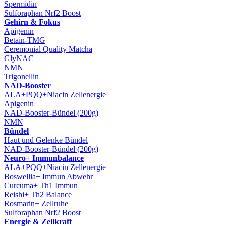
Spermidin
Sulforaphan Nrf2 Boost
Gehirn & Fokus
Apigenin
Betain-TMG
Ceremonial Quality Matcha
GlyNAC
NMN
Trigonellin
NAD-Booster
ALA+PQQ+Niacin Zellenergie
Apigenin
NAD-Booster-Bündel (200g)
NMN
Bündel
Haut und Gelenke Bündel
NAD-Booster-Bündel (200g)
Neuro+ Immunbalance
ALA+PQQ+Niacin Zellenergie
Boswellia+ Immun Abwehr
Curcuma+ Th1 Immun
Reishi+ Th2 Balance
Rosmarin+ Zellruhe
Sulforaphan Nrf2 Boost
Energie & Zellkraft