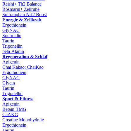
Reishi+ Th2 Balance
Rosmarin+ Zellruhe
Sulforaphan Nrf2 Boost
Energie & Zellkraft
Ergothionein
GlyNAC
Spermidin
Taurin
Trigonellin
beta-Alanin
Regeneration & Schlaf
Apigenin
Chai Kakao: ChaiKao
Ergothionein
GlyNAC
Glycin
Taurin
Trigonellin
Sport & Fitness
Apigenin
Betain-TMG
CaAKG
Creatine Monohydrate
Ergothionein
Taurin