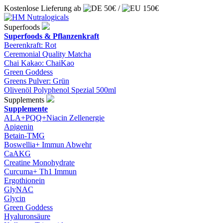
60 Tage Rückgaberecht
Superfoods
Superfoods & Pflanzenkraft
Beerenkraft: Rot
Ceremonial Quality Matcha
Chai Kakao: ChaiKao
Green Goddess
Greens Pulver: Grün
Olivenöl Polyphenol Spezial 500ml
Supplements
Supplemente
ALA+PQQ+Niacin Zellenergie
Apigenin
Betain-TMG
Boswellia+ Immun Abwehr
CaAKG
Creatine Monohydrate
Curcuma+ Th1 Immun
Ergothionein
GlyNAC
Glycin
Green Goddess
Hyaluronsäure