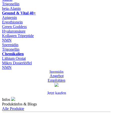
Trigonellin
beta-Alanin
Gesund & Vital 40+
Apigenin
Ergothionein
Green Goddess
Hyaluronsäure
Kollagen Tripeptide
NMN
Spermidin
Trigonellin
Chemikalien
Lithium Orotat
Mikro Dosierlöffel
NMN
Spermidin
Angebot
Empfohlen
Jetzt kaufen
Infos
Produktinfos & Blogs
Alle Produkte