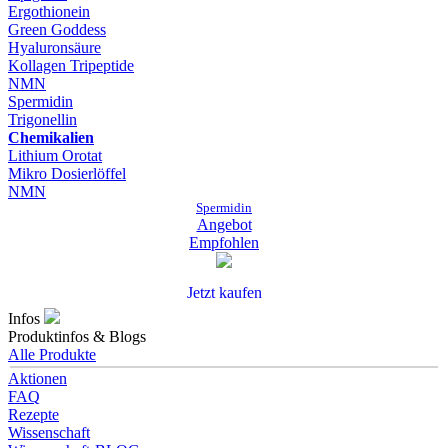
Ergothionein
Green Goddess
Hyaluronsäure
Kollagen Tripeptide
NMN
Spermidin
Trigonellin
Chemikalien
Lithium Orotat
Mikro Dosierlöffel
NMN
Spermidin
Angebot
Empfohlen
Jetzt kaufen
Infos
Produktinfos & Blogs
Alle Produkte
Aktionen
FAQ
Rezepte
Wissenschaft