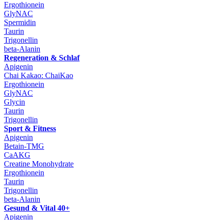
Ergothionein
GlyNAC
Spermidin
Taurin
Trigonellin
beta-Alanin
Regeneration & Schlaf
Apigenin
Chai Kakao: ChaiKao
Ergothionein
GlyNAC
Glycin
Taurin
Trigonellin
Sport & Fitness
Apigenin
Betain-TMG
CaAKG
Creatine Monohydrate
Ergothionein
Taurin
Trigonellin
beta-Alanin
Gesund & Vital 40+
Apigenin