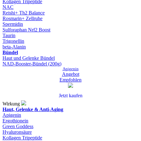
Kollagen Tripeptide
NAC
Reishi+ Th2 Balance
Rosmarin+ Zellruhe
Spermidin
Sulforaphan Nrf2 Boost
Taurin
Trigonellin
beta-Alanin
Bündel
Haut und Gelenke Bündel
NAD-Booster-Bündel (200g)
Apigenin
Angebot
Empfohlen
Jetzt kaufen
Wirkung
Haut, Gelenke & Anti-Aging
Apigenin
Ergothionein
Green Goddess
Hyaluronsäure
Kollagen Tripeptide